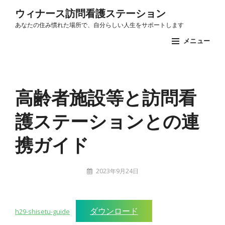
コ
ウィナース訪問看護ステーション
ン
あなたの住み慣れた場所で、自分らしい人生をサポートします
テ
メニュー
ン
ツ
Site
へ
Overlay
高齢者施設等と訪問看
ス
キ
護ステーションとの連
ッ
プ
携ガイド
投
2023年9月24日
稿
stuff
者:
ダウンロード
h29-shisetu-guide