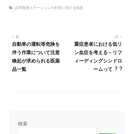
Categories
訪問看護ステーションの利用に関する制度
投
前
次
自動車の運転等危険を
重症患者における低リ
稿
伴う作業について注意
ン⾎症を考える－リフ
喚起が求められる医薬
ィーディングシンドロ
ナ
品一覧
ームって︖︖
ビ
ゲ
ー
検索
シ