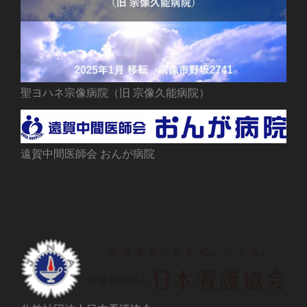
聖ヨハネ宗像病院（旧 宗像久能病院）
遠賀中間医師会 おんが病院
協会