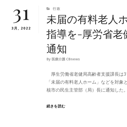
31
部
CATEGORIES
行政
委
未届の有料老人
託、
ニ
3月, 2022
指導を-厚労省老
ー
ズ
や
通知
業
務
By
医療介護 CBnews
範
囲
な
厚生労働省老健局高齢者支援課長は3
ど
「未届の有料老人ホーム」などを対象
議
論
核市の民生主管部（局）長に通知した。有
開
始-
未
続きを読む
厚
届
労
の
省
有
WG、