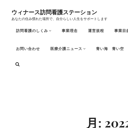
コ
ウィナース訪問看護ステーション
ン
あなたの住み慣れた場所で、自分らしい人生をサポートします
テ
ン
訪問看護のしくみ
事業理念
運営規程
事業目
ツ
へ
お問い合わせ
医療介護ニュース
青い海 青い空 
ス
キ
検
ッ
索
プ
Site
Overlay
月:
20