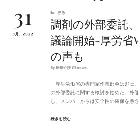
31
CATEGORIES
行政
調剤の外部委託
3月, 2022
議論開始-厚労省
の声も
By
医療介護 CBnews
厚生労働省の専門家作業部会は31日
の外部委託に関する検討を始めた。外
し、メンバーからは安全性の確保を懸念…
調
続きを読む
剤
の
外