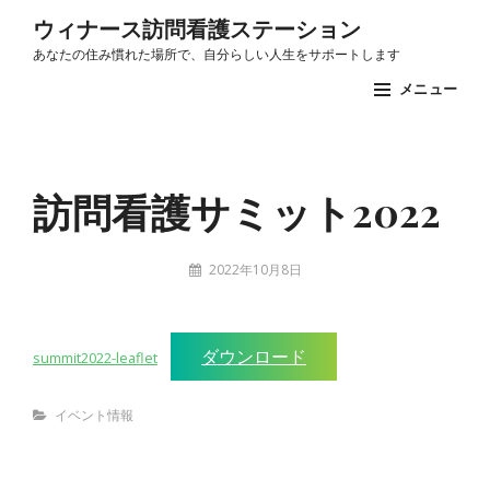
コ
ウィナース訪問看護ステーション
ン
あなたの住み慣れた場所で、自分らしい人生をサポートします
テ
メニュー
ン
ツ
Site
へ
Overlay
訪問看護サミット2022
ス
キ
ッ
投
2022年10月8日
プ
稿
stuff
者:
ダウンロード
summit2022-leaflet
Categories
イベント情報