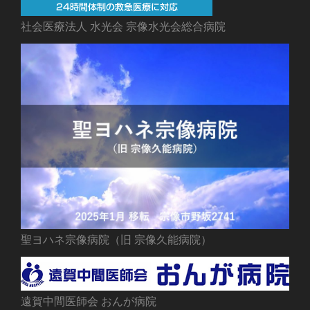
社会医療法人 水光会 宗像水光会総合病院
聖ヨハネ宗像病院（旧 宗像久能病院）
遠賀中間医師会 おんが病院