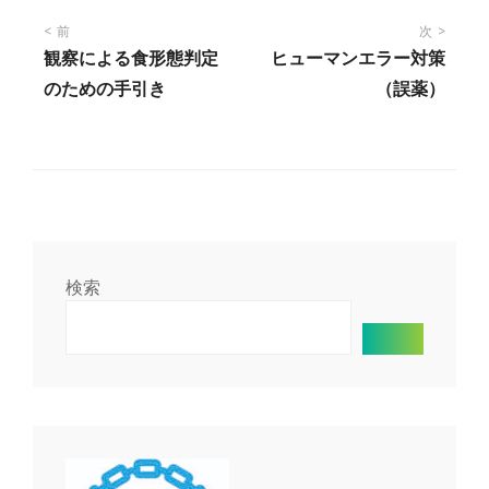
投
前
次
観察による食形態判定
ヒューマンエラー対策
稿
のための手引き
（誤薬）
ナ
ビ
ゲ
検索
ー
シ
ョ
ン