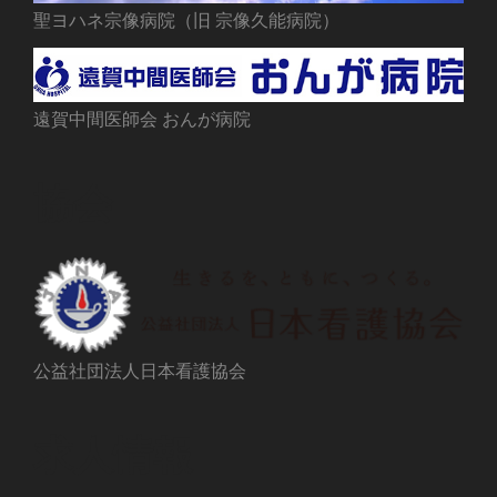
聖ヨハネ宗像病院（旧 宗像久能病院）
遠賀中間医師会 おんが病院
協会
公益社団法人日本看護協会
求人情報