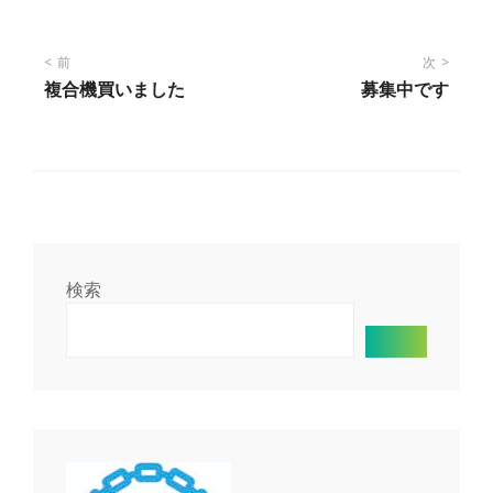
投
前
次
複合機買いました
募集中です
稿
ナ
ビ
ゲ
検索
ー
シ
ョ