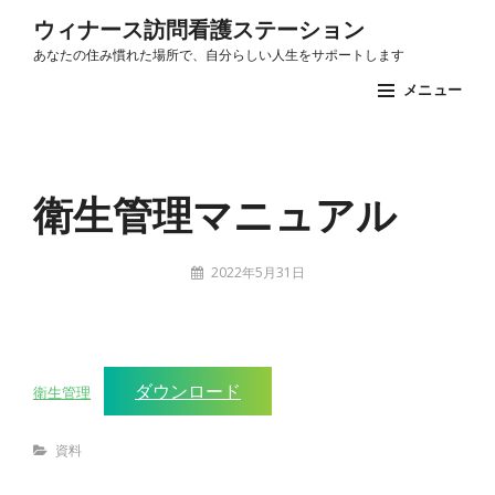
コ
ウィナース訪問看護ステーション
ン
あなたの住み慣れた場所で、自分らしい人生をサポートします
テ
メニュー
ン
ツ
Site
へ
Overlay
衛生管理マニュアル
ス
キ
ッ
投
2022年5月31日
プ
稿
stuff
者:
ダウンロード
衛生管理
Categories
資料