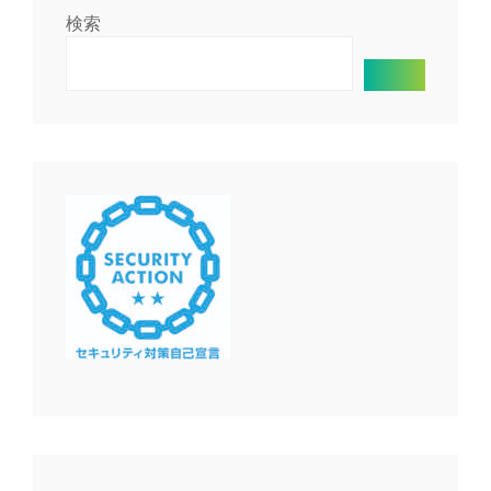
検索
シ
ョ
ン