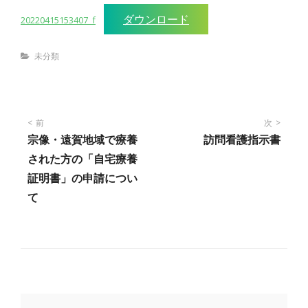
ダウンロード
20220415153407_f
Categories
未分類
投
前
次
宗像・遠賀地域で療養
訪問看護指示書
稿
された方の「自宅療養
証明書」の申請につい
ナ
て
ビ
ゲ
ー