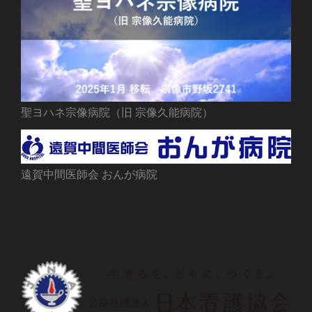
聖ヨハネ宗像病院（旧 宗像久能病院）
遠賀中間医師会 おんが病院
協会