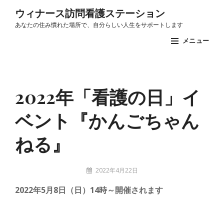
コ
ウィナース訪問看護ステーション
ン
あなたの住み慣れた場所で、自分らしい人生をサポートします
テ
メニュー
ン
ツ
Site
へ
Overlay
2022年「看護の日」イ
ス
キ
ベント『かんごちゃん
ッ
プ
ねる』
投
2022年4月22日
稿
stuff
2022年5月8日（日）14時～開催されます
者: