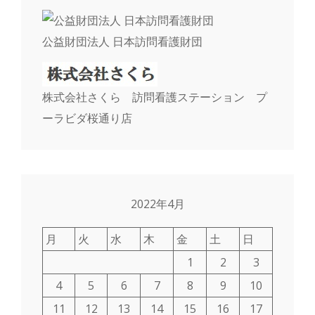
公益財団法人 日本訪問看護財団
株式会社さくら 訪問看護ステーション プ
ーラビダ桜通り店
2022年4月
月
火
水
木
金
土
日
1
2
3
4
5
6
7
8
9
10
11
12
13
14
15
16
17